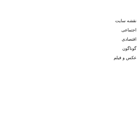
نقشه سایت
اجتماعی
اقتصادی
گوناگون
عکس و فیلم
تمامی حقوق نزد وبسایت نبض تهران محفوظ و کپی محتوی تنها با ذکر
منبع بلامانع است. ۱۴۰۲ ©