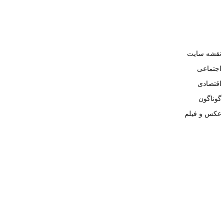
نقشه سایت
اجتماعی
اقتصادی
گوناگون
عکس و فیلم
تمامی حقوق نزد وبسایت نبض تهران محفوظ و کپی محتوی تنها با ذکر
منبع بلامانع است. ۱۴۰۲ ©