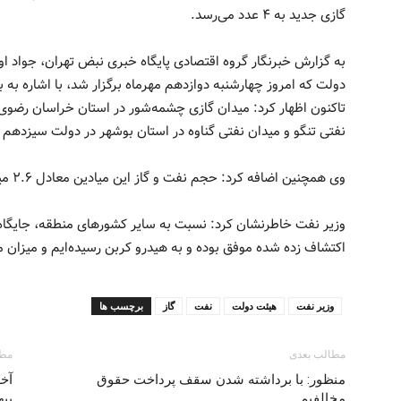
گازی جدید به ۴ عدد می‌رسد.
به گزارش خبرنگار گروه اقتصادی پایگاه خبری نبض تهران، جواد
دولت که امروز چهارشنبه دوازدهم مهرماه برگزار شد، با اشاره به 
تاکنون اظهار کرد: میدان گازی چشمه‌شور در استان خراسان رضوی،
نفتی تنگو و میدان نفتی گناوه در استان بوشهر در دولت سیزد
وی همچنین اضافه کرد: حجم نفت و گاز این میادین معادل ۲.۶ میلیارد بشکه قابل استحصال است.
وزیر نفت خاطرنشان کرد: نسبت به سایر کشورهای منطقه، جایگاه 
اکتشاف زده شده موفق بوده و به هیدرو کربن رسیده‌ایم و میزان موفقیت در این
وزیر نفت
هیئت دولت
نفت
گاز
برچسب ها
مطالب بعدی
مطا
منظور: با برداشته‌ شدن سقف پرداخت حقوق
آخر
مخالفیم
بی