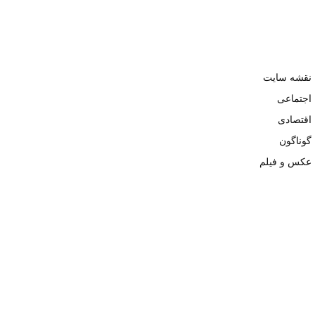
نقشه سایت
اجتماعی
اقتصادی
گوناگون
عکس و فیلم
تمامی حقوق نزد وبسایت نبض تهران محفوظ و کپی محتوی تنها با ذکر
منبع بلامانع است. ۱۴۰۲ ©