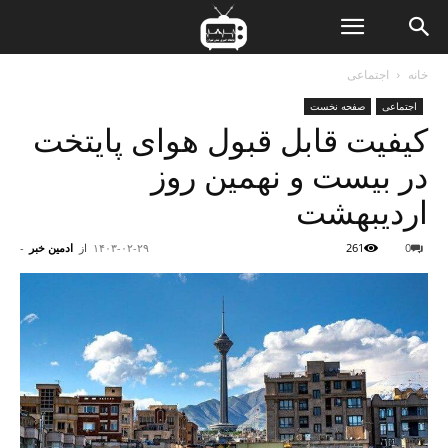
ن
خانه
اجتماعی
اجتماعی
صفحه نخست
ت
کیفیت قابل قبول هوای پایتخت
در بیست و نهمین روز
اردیبهشت
0
261
۱۴۰۳-۰۲-۲۹
از
ادمین خبر
-