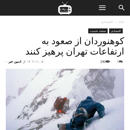
ن
خانه
اقتصادی
اقتصادی
صفحه نخست
ت
کوهنوردان از صعود به
ارتفاعات تهران پرهیز کنند
0
242
۱۴۰۲-۱۱-۰۵
از
ادمین خبر
-