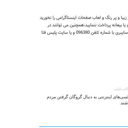
یبا و پر رنگ و لعاب صفحات اینستاگرامی را نخورید
 یا بیعانه پرداخت ننمایید،همچنین می توانند در
صورت مشاهده موارد مشکوک، موضوع را از طریق مرکز فوریتهای سایبری با شماره تلفن 096380 و یا ‌سایت پلیس فتا
لب قبلی
سی‌های اینترنتی به دنبال گروگان گرفتن مردم
شند