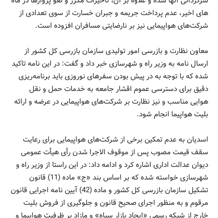
سرگردانی آنها شده و علاوه بر آن، تأخیرات مکرر و لغو پروازها در ماه­‌
های اخیر، عدم پرداخت جریمه و جبران خسارت از سوی تعدادی از
شرکت­‌های هواپیمایی نیز بر نارضایتی مسافران افزوده است.
معاون نظارت و بازرسی امور تولیدی سازمان بازرسی کل کشور از
ارسال نامه به وزیر راه و شهرسازی خبر داد و گفت: در این نامه تاکید
شده که با توجه به در پیش بودن سفرهای نوروزی باید برنامه­‌ریزی
دقیق برای دسترسی عموم اقشار جامعه به خدمات حمل و نقل
هوایی مناسب و نیز نظارت بر شرکت­‌های هواپیمایی در عرضه و ارائه
بلیت هواپیما انجام شود.
اسدیان به عدم تمکین برخی از شرکت‌های هواپیمایی برای رعایت
سقف قیمت مصوب پس از موقوف ­الاجرا شدن رأی هیأت عمومی
دیوان عدالت اداری اشاره کرد و ادامه داد: در این راستا از وزیر راه و
شهرسازی خواسته شده که بر اساس بند «ج» ماده (11) قانون
تشکیل سازمان بازرسی کل کشور و ماده (42) آیین­ نامه اجرایی قانون
مرقوم و به منظور اجرای صحیح قانون و جلوگیری از فروش بلیت
خارج از شبکه رسمی «ایجاد بازار سیاه» و مازاد بر ظرفیت هواپیما و