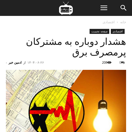
ن
خانه
اقتصادی
اقتصادی
صفحه نخست
ت
هشدار دوباره به مشترکان
پرمصرف برق
0
208
۱۴۰۳-۰۶-۲۶
از
ادمین خبر
-