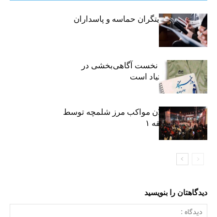
خبرنگاران، روایتگران حماسه و پاسداران
حقیقت
«رسانه» سنگر نخست آگاهی‌بخشی در
پیشگیری از اعتیاد است
نکوداشت فعالان مواکب مرز شلمچه توسط
شهرداری منطقه ۱
دیدگاهتان را بنویسید