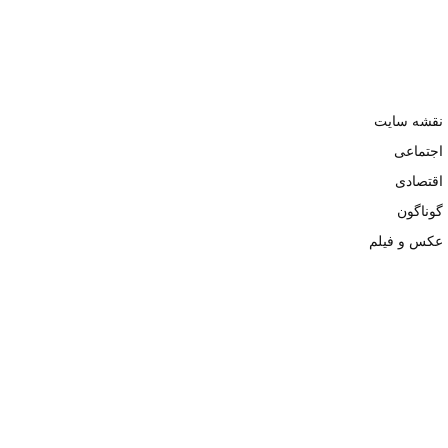
نقشه سایت
اجتماعی
اقتصادی
گوناگون
عکس و فیلم
تمامی حقوق نزد وبسایت نبض تهران محفوظ و کپی محتوی تنها با ذکر
منبع بلامانع است. ۱۴۰۲ ©