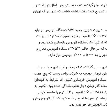
علیزاده با بیان این‌که زمانی ما مدیریت شهری را از مدیران دوره قبل تحویل گرفتیم که ۱۸۰۰ اتوبوس فعال در کلانشهر
ها حدود ۸۰۰ اتوبوس شاغل بودند، تصریح کرد: دقت داشته باشید که شهر بزرگ تهران
مدیرعامل شرکت واحد اتوبوسرانی شهر تهران گفت: از ابتدای دوره مدیریت شهری جدید ۸۲۶ دستگاه اتوبوس نو وارد
خطوط کردیم، ۵۰۰ دستگاه با اعتبار و تجهیزات شهرداری تهران و ۲۷۱ دستگاه اتوبوس نیز به صورت مشترک با وزارت
کشور و سازمان شهرداری‌ها خریداری شد.وی اضافه کرد: در سال ۱۴۰۱ تنها ۵۰ دستگاه اتوبوس بازسازی شده بود و
سال گذشته ۳۰۰ دستگاه اتوبوس بازسازی شد و این در حالی است که در حال حاضر ۳۰۵۳ دستگاه اتوبوس فعال و
علیزاده با بیان این‌که با عزم راسخ شهردار تهران و حمایت شورای شهر سال گذشته ۴۵ درصد بودجه شهری به حوزه
قل اختصاص داده شد، تصریح کرد: از این میان ۷۱۰۰ میلیارد تومان بودجه به شرکت واحد رسید که پنج همت
قدی و مابقی غیرنقد بود که با این بودجه می‌توانستیم ۱۰۰۰ دستگاه اتوبوس خریداری کنیم، اما شرایط به گونه‌ای
سطه گذر زمان دچار عقب‌ماندگی شده بود، نکنیم به
همین دلیل سال گذشته شهردار تهران در سفر به چین قرار‌داد خرید ۲۵۰۰ دستگاه اتوبوس ۱۲ متری را منعقد کرد و
 ظرف مدت شش ماه اتوبوس‌ها تحویل داده شود که اگر اتوبوس‌های
ت اتوبوس‌ها خواهیم بود.