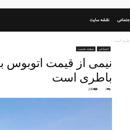
جتماعی
نقشه سایت
باطری است
اجتماعی
صفحه نخست
نیمی از قیمت اتوبوس ب
باطری است
230
0