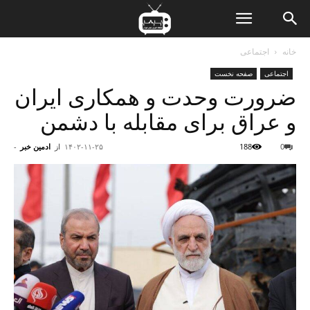
ن
خانه
اجتماعی
اجتماعی
صفحه نخست
ت
ضرورت وحدت و همکاری ایران
و عراق برای مقابله با دشمن
0
188
۱۴۰۲-۱۱-۲۵
از
ادمین خبر
-