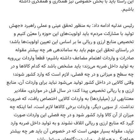
این راستا باید با بخش خصوصی نیز همکاری و همفکری داشته
باشیم.
رئیس عدلیه ادامه داد: به منظور تحقق عینی و عملیِ راهبرد «جهش
تولید با مشارکت مردم» باید اولویت‌های این حوزه را معیّن کنیم و
تخصیص منابع ارزی و ریالی ما بر اساس این تعیین اولویت‌ها باشد؛
در راستای تحقق این مهم باید به ساماندهی هر چه بیشترِ مقوله
صادرات و واردات اهتمام مضاعف داشته باشیم؛ قطعاً واردات بی‌رویه
به تولید داخل ضربه می‌زند؛ باید مشخص باشد که کدام کالاها و در
چه سطح و میزانی و در چه فصلی، لازم است که وارد کشور شوند؛
وقتی کالایی در داخل کشور تولید می‌شود نباید برای واردات آن، منابع
ارزی و یا ریالی تخصیص پیدا کند؛ در سال قبل در مواردی، مقادیر
معتنابهی ارز (میلیاردها) به واردات کالایی اختصاص یافت، که ضرورت
نداشت. از سویی دیگر، واردات برخی کالاها لازم است، اما اینکه چه
میزان از آن کالا وارد کشور شود و در چه فصلی این واردات صورت
گیرد که منابع ارزی و ریالی اتلاف نشوند و به تولید داخل ضربه وارد
نیاید، مقوله بسیار مهمی است که در خصوص آن باید هر چه بیشتر
هماهنگی و هم‌افزایی میان دستگاه‌های مسئول باشد.