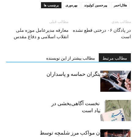
هلال‌احمر
پیرحسین کولیوند
بهره‌وری
برچسب ها
مطالب بعدی
مطالب قبلی
در پادگان ۰۶ درختی قطع نشده
معارفه مدیرعامل موزه ملی
است
انقلاب اسلامی و دفاع مقدس
مطالب مرتبط
مطالب بیشتر از این نویسنده
خبرنگاران، روایتگران حماسه و پاسداران
حقیقت
«رسانه» سنگر نخست آگاهی‌بخشی در
پیشگیری از اعتیاد است
نکوداشت فعالان مواکب مرز شلمچه توسط