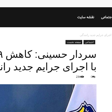
جتماعی
نقشه سایت
اجتماعی
صفحه نخست
با اجرای جرایم جدید ران
234
0