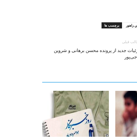
 راهور
برچسب ها
لب قبلی
یات جدید از پرونده محسن برهانی و شروین
ی‌پور