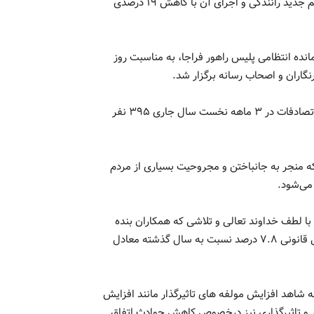
فرمانده انتظامی پلیس راهور فراجا گفت: از زمان وضع شدن جرایم جدید رانندگی و اجرای آن با کاهش ۱۹ درصدی
ده انتظامی پلیس راهور فراجا، به مناسبت روز
گاران و اصحاب رسانه برگزار شد.
سردار حسینی در این نشست خبری، اظهار کرد: تعداد جانباختگان تصادفات در ۳ ماهه نخست سال جاری ۳۹۵ نفر
ه منجر به جانباختن و مجروحیت بسیاری از مردم
می‌شود.
فرمانده انتظامی پلیس راهور فراجا خاطرنشان کرد: در سال ۱۴۰۳ با لطف خداوند تعالی و تلاشی که همکاران بنده
داشتند در سه ماهه ابتدای سال جاری براساس آخرین آمار پزشکی قانونی ۷.۸ درصد نسبت به سال گذشته معادل
ه شاهد افزایش مولفه های تاثیرگذار مانند افزایش
ثر و تاثیرگذاری نیز درخصوص کاهش حوادث اتفاق