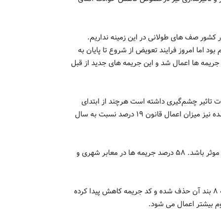
ر کشور صف های طولانی در این زمینه نداریم.
د اما امروز فرایند تعویض از شروع تا پایان به
 کرده است. از ۲۳ تیرماه نرخ جدید جریمه ها اعمال شد و این جریمه های جدید از قبل
 تاثیر چشم‌گیری داشته است هرچند از ابتدای
سال اعمال قانون نشده بود از ۲۳ تیرماه که جرایم جدید اعمال شده نیز میزان اعمال قانون ۱۹ درصد نسبت به سال
وی ادامه داد: بحث بالابردن نرخ جرم می تواند در کاهش تخلفات موثر باشد. ۵۸ درصد جریمه ها در معابر شهری و
سردار حسینی اضافه کرد: کد جریمه ها در گذشته ۱۹۱ مورد بود که ۸ بند آن حذف شده و کد جریمه کاهش پیدا کرده
م بیشتر اعمال می شود.