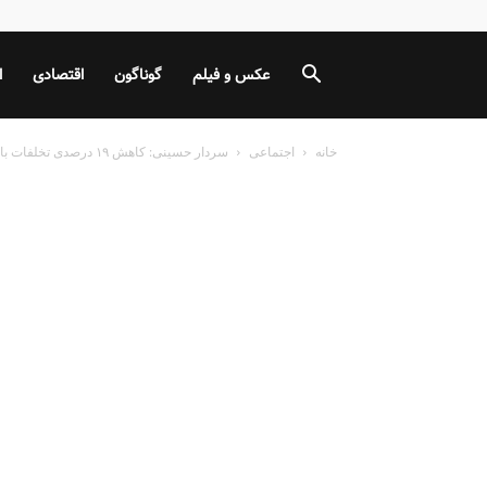
عکس و فیلم
گوناگون
اقتصادی
ا
خانه
اجتماعی
سردار حسینی: کاهش ۱۹ درصدی تخلفات با اجرای جرایم جدید رانندگی