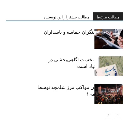
مطالب مرتبط
مطالب بیشتر از این نویسنده
خبرنگاران، روایتگران حماسه و پاسداران
حقیقت
«رسانه» سنگر نخست آگاهی‌بخشی در
پیشگیری از اعتیاد است
نکوداشت فعالان مواکب مرز شلمچه توسط
شهرداری منطقه ۱