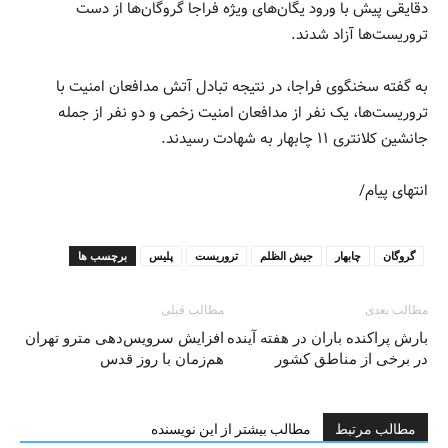
دقایقی پیش با ورود یگان‌های ویژه فراجا گروگان‌ها از دست
تروریست‌ها آزاد شدند.
به گفته سخنگوی فراجا، در نتیجه تبادل آتش مدافعان امنیت با
تروریست‌ها، یک نفر از مدافعان امنیت زخمی و دو نفر از جمله
جانشین کلانتری ۱۱ چابهار به شهادت رسیدند.
انتهای پیام/
گروگان
چابهار
جیش الظلم
تروریست
پلیس
برچسب ها
مطالب بعدی
مطالب قبلی
بارش پراکنده باران در هفته آینده
افزایش سرویس‌دهی مترو تهران
در برخی از مناطق کشور
هم‌زمان با روز قدس
مطالب مرتبط
مطالب بیشتر از این نویسنده