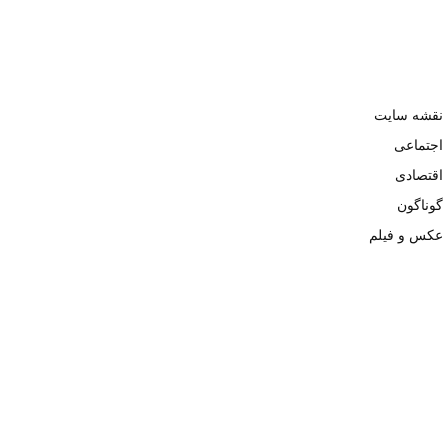
نقشه سایت
اجتماعی
اقتصادی
گوناگون
عکس و فیلم
تمامی حقوق نزد وبسایت نبض تهران محفوظ و کپی محتوی تنها با ذکر
منبع بلامانع است. ۱۴۰۲ ©