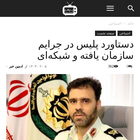
ن
خانه
اجتماعی
اجتماعی
صفحه نخست
ت
دستاورد پلیس در جرایم
سازمان یافته و شبکه‌ای
0
362
۱۴۰۳-۰۲-۰۵
از
ادمین خبر
-