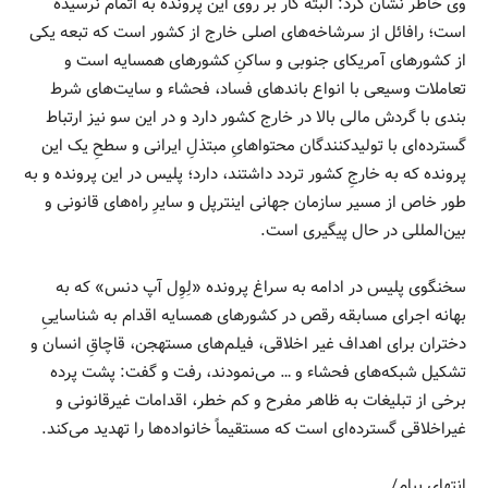
وی خاطر نشان کرد: البته کار بر روی این پرونده به اتمام نرسیده
است؛ رافائل از سرشاخه‌های اصلی خارج از کشور است که تبعه یکی
از کشورهای آمریکای جنوبی و ساکنِ کشورهای همسایه است و
تعاملات وسیعی با انواع باندهای فساد، فحشاء و سایت‌های شرط
بندی با گردش مالی بالا در خارج کشور دارد و در این سو نیز ارتباط
گسترده‌ای با تولیدکنندگان محتواهایِ مبتذلِ ایرانی و سطحِ یک این
پرونده که به خارجِ کشور تردد داشتند، دارد؛ پلیس در این پرونده و به
طور خاص از مسیر سازمان جهانی اینترپل و سایرِ راه‌های قانونی و
بین‌المللی در حال پیگیری است.
سخنگوی پلیس در ادامه به سراغ پرونده «لِوِل آپ دنس» که به
بهانه اجرای مسابقه رقص در کشورهای همسایه اقدام به شناساییِ
دختران برای اهداف غیر اخلاقی، فیلم‌های مستهجن، قاچاقِ انسان و
تشکیل شبکه‌های فحشاء و … می‌نمودند، رفت و گفت: پشت پرده
برخی از تبلیغات به ظاهر مفرح و کم خطر، اقدامات غیرقانونی و
غیراخلاقی گسترده‌ای است که مستقیماً خانواده‌ها را تهدید می‌کند.
انتهای پیام/