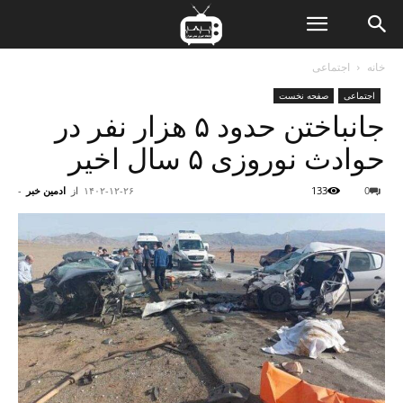
ن
خانه
اجتماعی
اجتماعی
صفحه نخست
ت
جانباختن حدود ۵ هزار نفر در
حوادث نوروزی ۵ سال اخیر
0
133
۱۴۰۲-۱۲-۲۶
از
ادمین خبر
-