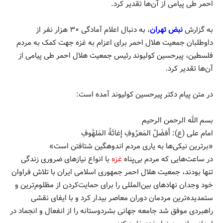
احمر طی پیامی از آن‌ها تقدیر کرد.
به گزارش
نبض تهران
، به دنبال اعلام آمادگی ۳۰ هزار نفر از
داوطلبان جمعیت هلال احمر برای اعزام به غزه جهت کمک به مردم
فلسطین، پیرحسین کولیوند رئیس جمعیت هلال احمر طی پیامی از
آن‌ها تقدیر کرد.
در متن پیام دکتر پیرحسین کولیوند آمده است:
بسم الله الرحمن الرحیم
امام علی (ع): أَفضَلُ المَعرُوفِ إغاثَةُ المَلهُوفِ
«برترین نیکی‌ها به یاری مردم اندوهگین شتافتن است»
در ساعت‌هایی که مردم بی‌پناه
غزه
با انواع نیازهای ضروری زندگی
تنها بودند، جمعیت هلال احمر جمهوری اسلامی ایران با تلاش فراوان
خود وجدان نهادهای بین‌المللی را برای حمایت‌کردن از مظلوم‌ترین و
ستمدیده‌ترین مردمان دوران معاصر بیدار کرد و با ایفای نقشی
راهبردی موفق شد جامعه جهانی بشردوستانه را از انفعال و انجماد در