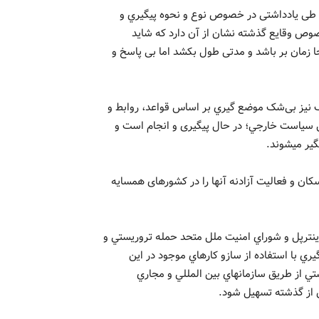
 طی یادداشتی در خصوص نوع و نحوه پيگيري و
وص وقایع گذشته نشان از آن دارد که شاید
 زمان بر باشد و مدتی طول بکشد اما بی پاسخ و
ک نیز بی‌شک موضع گيري بر اساس قواعد، روابط و
 سياست خارجي؛ در حال پیگیری و انجام است و
گیر میشوند.
کان و فعاليت آزادنه آنها را در کشورهای همسایه
اينترپل و شوراي امنيت ملل متحد حمله تروريستي و
يري با استفاده از سازو کارهاي موجود در اين
سازمان‌ها بیش از قبل فراهم باشد و مقابله با فعاليت‌هاي تروريستي از طريق سازمان‎هاي بين المللي و مجاري
‌ از گذشته تسهیل شود.