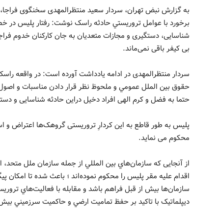
به گزارش نبض تهران، سردار سعید منتظرالمهدی سخنگوی فراجا،
برخورد با عوامل تروريستي حادثه راسک نوشت: رفتار پلیس در خص
شناسایی، دستگیری و مجازات متعدیان به جان کارکنان خدوم فراجا
بی کیفر باقی نمی‌ماند.
سردار منتظرالمهدی در ادامه یادداشت آورده است: در واقعه راس
حقوق بين الملل عمومي و ملحوظ نظر قرار دادن مناسبات و اصول
حتما به فضل و کرم الهی افراد دخیل دراین حادثه شناسایی و دست
پلیس به طور قاطع به این کردارِ تروریستی گروهک‌ها اعتراض و اس
محکوم می نماید.
از آنجایی که سازمان‌هاي بين المللي از جمله سازمان ملل متحد، 
اقدام عليه مقر پليس را محکوم نموده‌اند ؛ باعث شده تا امکان پيگ
ديپلماتيک با تاکيد بر حفظ تماميت ارضي و حاکميت سرزميني بیش