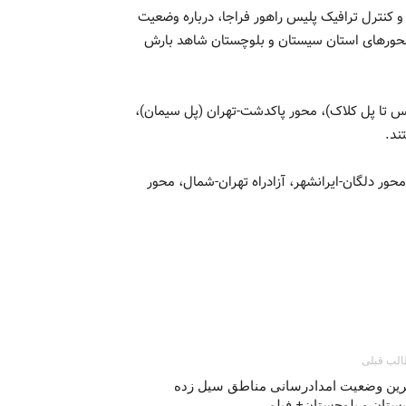
کنترل ترافیک پلیس راهور فراجا، درباره وضعیت
 محورهای استان سیستان و بلوچستان شاهد بارش
دیس تا پل کلاک)، محور پاکدشت-تهران (پل سیمان)،
ند.
ر دلگان-ایرانشهر، آزادراه تهران-شمال، محور
لب قبلی
رين وضعيت امدادرسانى مناطق سيل زده
ستان و بلوچستان+ فیلم