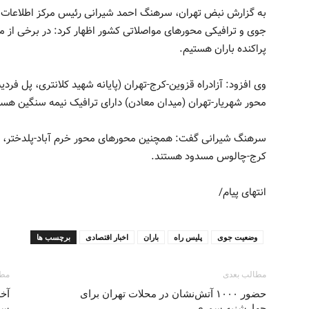
به گزارش نبض تهران، سرهنگ احمد شیرانی رئیس مرکز اطلاعات و 
جوی و ترافیکی محورهای مواصلاتی کشور اظهار کرد: در برخی از
پراکنده باران هستیم.
وی افزود: آزادراه قزوین-کرج-تهران (پایانه شهید کلانتری، پل فر
محور شهریار-تهران (میدان معادن) دارای ترافیک نیمه سنگین هست
سرهنگ شیرانی گفت: همچنین محورهای محور خرم آباد-پلدختر، محو
کرج-چالوس مسدود هستند.
انتهای پیام/
وضعیت جوی
پلیس راه
باران
اخبار اقتصادی
برچسب ها
مطالب بعدی
مطا
حضور ۱۰۰۰ آتش‌نشان در محلات تهران برای
آخ
چهارشنبه سوری
سي