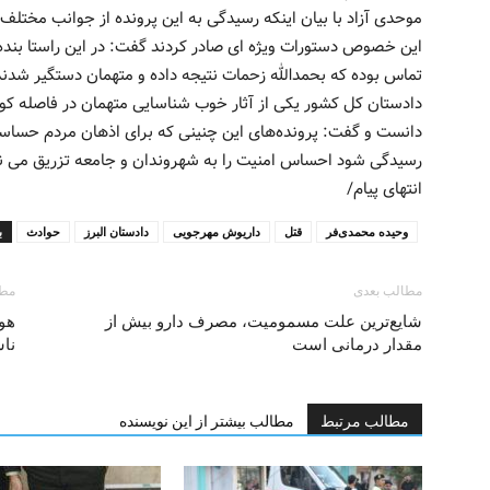
موحدی آزاد با بیان اینکه رسیدگی به این پرونده از جوانب مختل
این خصوص دستورات ویژه ای صادر کردند گفت: در این راستا بند
تماس بوده که بحمدالله زحمات نتیجه داده و متهمان دستگیر شدند
دادستان کل کشور یکی از آثار خوب شناسایی متهمان در فاصله کوت
دانست و گفت: پرونده‌های این چنینی که برای اذهان مردم حساس
رسیدگی شود احساس امنیت را به شهروندان و جامعه تزریق می نم
انتهای پیام/
وحیده محمدی‌فر
قتل
داریوش مهرجویی
دادستان البرز
حوادث
ب
مطالب بعدی
مطا
شایع‌ترین علت مسمومیت، مصرف دارو بیش از
هوا
مقدار درمانی است
نا
مطالب مرتبط
مطالب بیشتر از این نویسنده