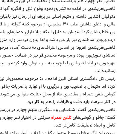
قضایی نفر چهارم هم بازداشت شده و تحقیقات در این مرحله به س
فاضلی‌هریکندی در ادامه به تشریح نحوه وقوع قتل و انگیزه آنها 
متوفیان آشنایی داشته و متهم اصلی در برهه‌ای از زمان نیز باغب
مالی و ادعای داشتن طلب ۳۰ میلیونی از مرحوم کینه گرفته و با قصد و هدف انتقام دست به این جنایت زده است.
وی خاطرنشان کرد: متهمان به دلیل اینکه ویلا دارای حصارهای بلن
درب ورودی ساختمان نیز باز می باشد و لذا بدون دردسر وارد من
فاضلی‌هریکندی افزود: بر اساس اعتراف‌های به دست آمده، مرحوم
تماشای تلویزیون بوده و مرحومه محمدی‌فر نیز در همانجا حضور 
مهرجویی در ابتدا ضرباتی را با چوب به سر متوفی وارد کرده و سپ
رسانیده‌اند.
رئیس کل دادگستری استان البرز ادامه داد: مرحومه محمدی‌فر نیز 
کرده اما متهمان با تعقیب وی و درگیری با او نهایتا با ضربات چاق
گوشی تلفن همراه و مقادیری طلا از محل جنایت متواری می‌شوند.
در کنار سرعت باید دقت و ظرافت را هم به کار برد
فاضلی‌هریکندی گفت: شناسایی و دستگیری متهم چهارم در بررس
گفت: چاقو و گوشی‌های
تلفن همراه
سرقتی در اختیار نفر چهارم 
کامل و ابعاد تحقیقات کامل‌تر شد.
وی درباره انگیزه قتل توسط متهمان گفت: فعلا بر اساس اعتراف‌ه