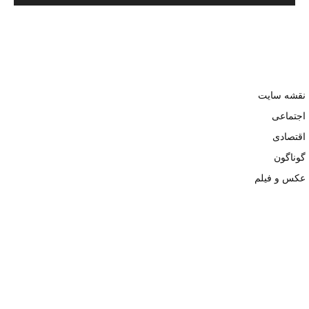
نقشه سایت
اجتماعی
اقتصادی
گوناگون
عکس و فیلم
تمامی حقوق نزد وبسایت نبض تهران محفوظ و کپی محتوی تنها با ذکر
منبع بلامانع است. ۱۴۰۲ ©