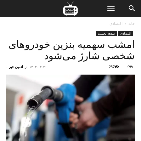
ن
خانه
اقتصادی
اقتصادی
صفحه نخست
ت
امشب سهمیه بنزین خودروهای
شخصی شارژ می‌شود
0
237
۱۴۰۳-۰۲-۳۱
از
ادمین خبر
-