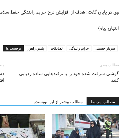
وی در پایان گفت: هدف از افزایش نرخ جرایم رانندگی حفظ سلامت
انتهای پیام/
سردار حسینی
جرایم رانندگی
تصادفات
پلیس راهور
برچسب ها
مطالب بعدی
مطا
گوشی سرقت شده خود را با ترفندهایی ساده ردیابی
دست
کنید
اق
مطالب مرتبط
مطالب بیشتر از این نویسنده