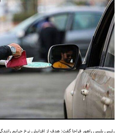
رئیس پلیس راهور فراجا گفت: هدف از افزایش نرخ جرایم رانندگی