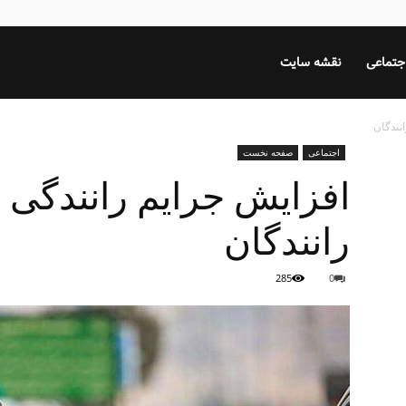
جتماعی
نقشه سایت
انندگان
اجتماعی
صفحه نخست
افزایش جرایم رانندگی ب
رانندگان
285
0