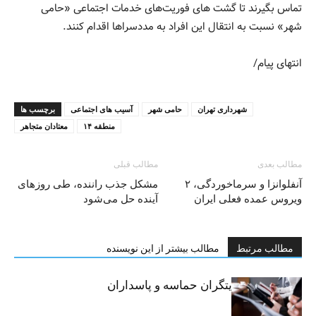
تماس بگیرند تا ‌گشت های فوریت‌های خدمات اجتماعی «حامی
شهر» نسبت به انتقال این افراد به مددسراها اقدام کنند.
انتهای پیام/
شهرداری تهران
حامی شهر
آسیب های اجتماعی
برچسب ها
منطقه ۱۴
معتادان متجاهر
مطالب بعدی
مطالب قبلی
آنفلوانزا و سرماخوردگی، ۲
مشکل جذب راننده، طی روزهای
ویروس عمده فعلی ایران
آینده حل می‌شود
مطالب مرتبط
مطالب بیشتر از این نویسنده
خبرنگاران، روایتگران حماسه و پاسداران
حقیقت