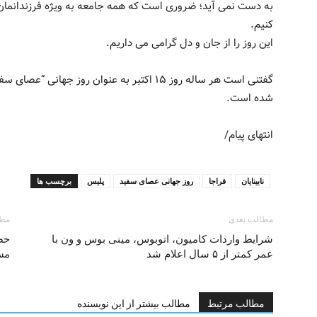
به دست نمی آید؛ ضروری است که همه جامعه به ویژه فرزندانمان را
کنیم.
این روز را از جان و دل گرامی می داریم.
گفتنی است هر ساله روز ۱۵ اکتبر به عنوان روز ج
شده است.
انتهای پیام/
نابینایان
فراجا
روز جهانی عصای سفید
پلیس
برچسب ها
مطالب بعدی
مطا
شرایط واردات کامیون، اتوبوس، مینی بوس و ون با
حض
عمر کمتر از ۵ سال اعلام شد
مس
مطالب مرتبط
مطالب بیشتر از این نویسنده