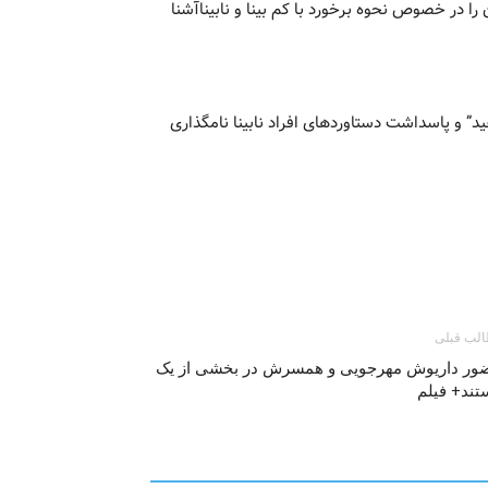
 در خصوص نحوه برخورد با کم بینا و نابیناآشنا
هانی “عصای سفید” و پاسداشت دستاوردهای افراد نابینا نامگذاری
لب قبلی
ور داریوش مهرجویی و همسرش در بخشی از یک
تند+ فیلم