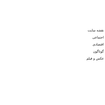
نقشه سایت
اجتماعی
اقتصادی
گوناگون
عکس و فیلم
تمامی حقوق نزد وبسایت نبض تهران محفوظ و کپی محتوی تنها با ذکر
منبع بلامانع است. ۱۴۰۲ ©