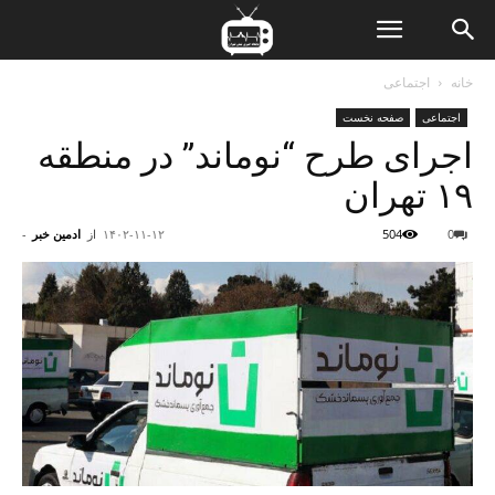
ن
خانه
اجتماعی
اجتماعی
صفحه نخست
ت
اجرای طرح “نوماند” در منطقه‌
۱۹ تهران
0
504
۱۴۰۲-۱۱-۱۲
از
ادمین خبر
-