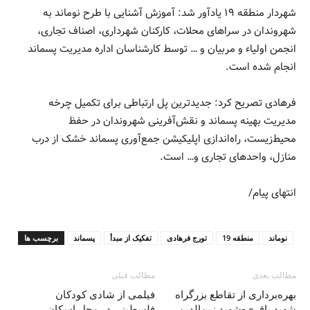
شهردار منطقه ۱۹ یادآور شد: آموزش آشنایی با طرح نوماند به
شهروندان در سراهای محلات، کارکنان شهرداری، اصناف تجاری،
انجمن اولیاء و مربیان و … توسط کارشناسان اداره مدیریت پسماند
انجام شده است.
فرهادی تصریح کرد: جدیدترین پل ارتباطی برای تکمیل چرخه
مدیریت بهینه پسماند و نقش‌آفرینی شهروندان در حفظ
محیط‌زیست، راه‌اندازی اپلیکیشن جمع‌آوری پسماند خشک از درب
منازل، واحدهای تجاری و… است.
انتهای پیام/
نوماند
منطقه 19
تورج فرهادی
تفکیک از مبدأ
پسماند
برچسب ها
مطالب بعدی
مطالب قبلی
بهره‌برداری از تقاطع بزرگراه
فیلمی از شادی کودکان
شهید باقری-شهید زین‌الدین
فلسطینی در محل اسکان