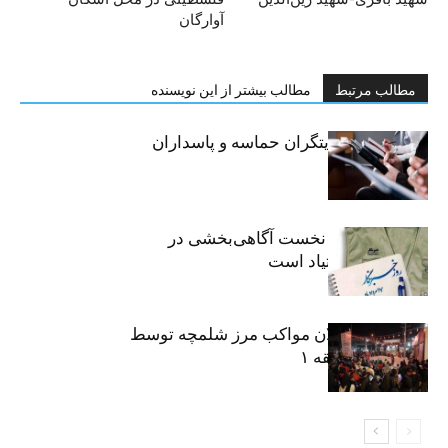
آوارگان
مطالب مرتبط
مطالب بیشتر از این نویسنده
خبرنگاران، روایتگران حماسه و پاسداران
حقیقت
«رسانه» سنگر نخست آگاهی‌بخشی در
پیشگیری از اعتیاد است
نکوداشت فعالان مواکب مرز شلمچه توسط
شهرداری منطقه ۱