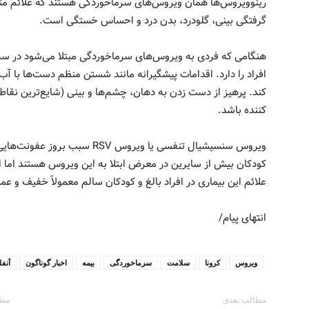
رینوویروس‌ها همان ویروس‌های سرماخوردگی هستند که علائم مت
گرفتگی بینی، گلودرد، بدن درد و احساس خستگی است.
هنگامی که فردی به ویروس‌های سرماخوردگی مبتلا می‌شود در سه 
افراد را دارد. اقدامات پیشگیرانه مانند شستن منظم دست‌ها با
کند. پرهیز از دست زدن به دهان، چشم‌ها و بینی (شایع‌ترین نقا
کننده باشد.
ویروس سنسیشیال تنفسی یا ویروس SV
کودکان بیش از سایرین در معرض ابتلا به این ویروس هستند اما این 
علائم این بیماری در افراد بالغ و کودکان سالم معمولاً خفیف و 
انتهای پیام/
ویروس
کرونا
سلامت
سرماخوردگی
بیمه
اخبار گوناگون
آنفل
مطالب بعدی
مطا