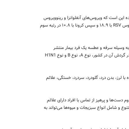
 این است که ویروس‌های آنفلوانزا و رینوویروس
در راس ویروس‌های در گردش در کشور قرار دارد و پس از آن، ویروس RSV با ۱۸.۹ و سپس کرونا با ۱۰.۸ در رتبه سوم
 به وسیله سرفه و عطسه یک فرد بیمار منتشر
می‌شود. ویروس آنفلوانزا انواع مختلفی دارد که شایع‌ترین انواع در گردش آن در کشور، نوع A، نوع B و نوع H1N1
با لرز، بدن درد، گلودرد، سردرد، خستگی، علائم
ست‌ها و پرهیز از تماس با افراد دارای علائم
نوع و شامل انواع سبزیجات و میوه‌ها می‌تواند به