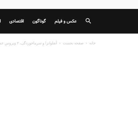
عکس و فیلم
گوناگون
اقتصادی
ا
خانه
صفحه نخست
آنفلوانزا و سرماخوردگی، ۲ ویروس عمده فعلی ایران