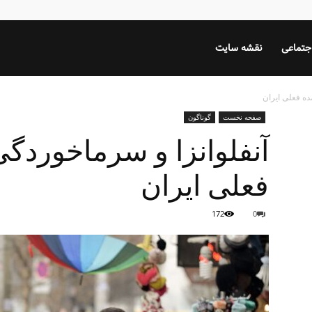
جتماعی
نقشه سایت
صفحه نخست
گوناگون
فعلی ایران
172
0