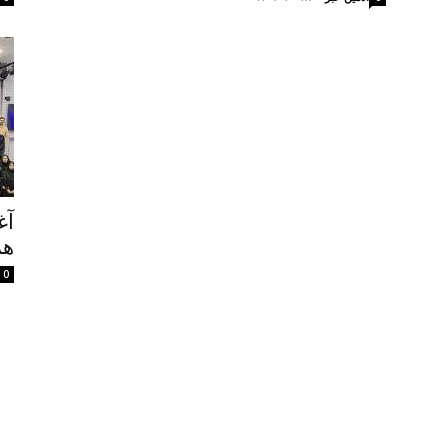
آغ
هم
0