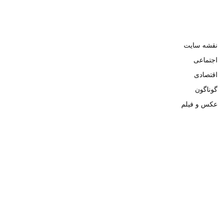
نقشه سایت
اجتماعی
اقتصادی
گوناگون
عکس و فیلم
تمامی حقوق نزد وبسایت نبض تهران محفوظ و کپی محتوی تنها با ذکر
منبع بلامانع است. ۱۴۰۲ ©