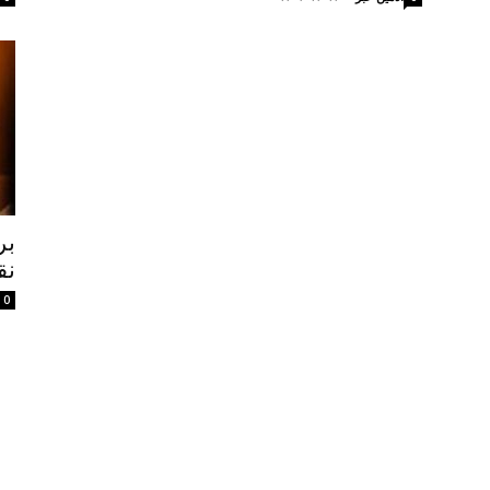
بر
نق
0