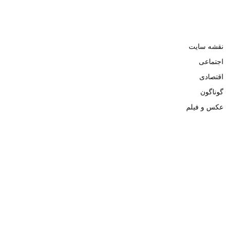
نقشه سایت
اجتماعی
اقتصادی
گوناگون
عکس و فیلم
تمامی حقوق نزد وبسایت نبض تهران محفوظ و کپی محتوی تنها با ذکر
منبع بلامانع است. ۱۴۰۲ ©