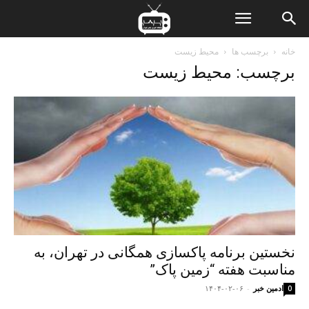
ن
خانه
برچسب ها
محيط زيست
برچسب: محيط زيست
ت
نخستین برنامه پاکسازی همگانی در تهران، به
مناسبت هفته “زمین پاک”
ادمین خبر
-
۱۴۰۴-۰۲-۰۶
0