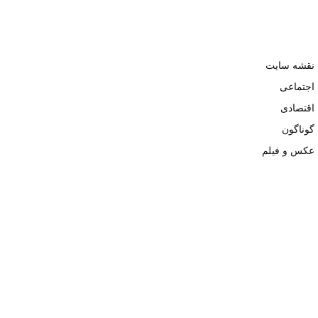
نقشه سایت
اجتماعی
اقتصادی
گوناگون
عکس و فیلم
تمامی حقوق نزد وبسایت نبض تهران محفوظ و کپی محتوی تنها با ذکر
منبع بلامانع است. ۱۴۰۲ ©