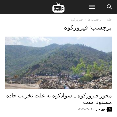
ن
خانه
برچسب ها
فیروزکوه
برچسب: فیروزکوه
ت
محور فیروزکوه _ سوادکوه به علت تخریب جاده
مسدود است
ادمین خبر
-
۱۴۰۳-۰۴-۰۶
0