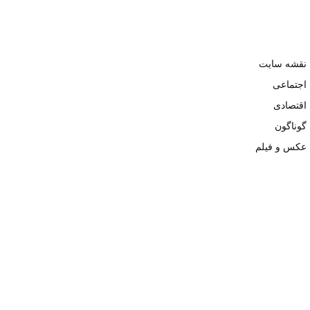
نقشه سایت
اجتماعی
اقتصادی
گوناگون
عکس و فیلم
تمامی حقوق نزد وبسایت نبض تهران محفوظ و کپی محتوی تنها با ذکر
منبع بلامانع است. ۱۴۰۲ ©