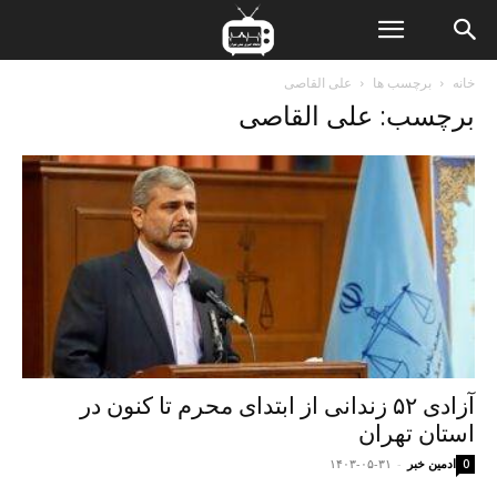
ن
خانه
برچسب ها
علی القاصی
برچسب: علی القاصی
ت
آزادی ۵۲ زندانی از ابتدای محرم تا کنون در
استان تهران
ادمین خبر
-
۱۴۰۳-۰۵-۳۱
0