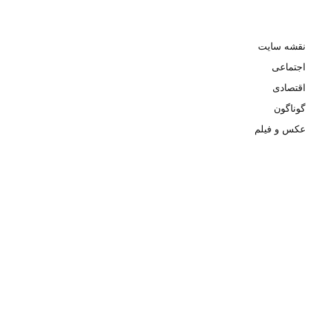
نقشه سایت
اجتماعی
اقتصادی
گوناگون
عکس و فیلم
تمامی حقوق نزد وبسایت نبض تهران محفوظ و کپی محتوی تنها با ذکر
منبع بلامانع است. ۱۴۰۲ ©