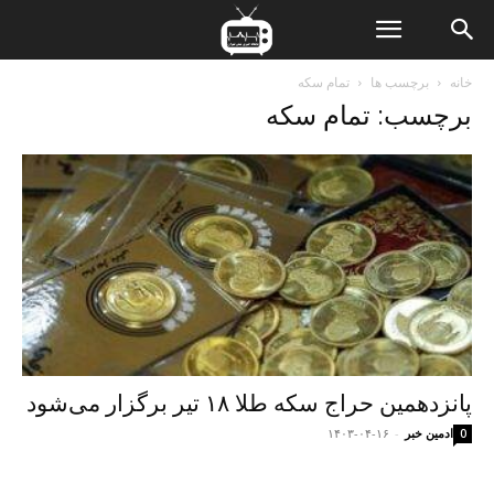
ن
خانه
برچسب ها
تمام سکه
برچسب: تمام سکه
ت
پانزدهمین حراج سکه طلا ۱۸ تیر برگزار می‌شود
ادمین خبر
-
۱۴۰۳-۰۴-۱۶
0