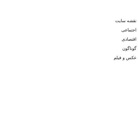
نقشه سایت
اجتماعی
اقتصادی
گوناگون
عکس و فیلم
تمامی حقوق نزد وبسایت نبض تهران محفوظ و کپی محتوی تنها با ذکر
منبع بلامانع است. ۱۴۰۲ ©