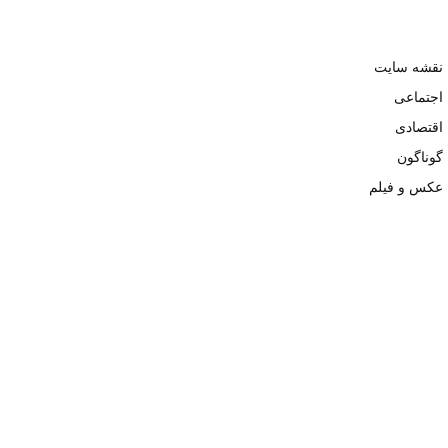
نقشه سایت
اجتماعی
اقتصادی
گوناگون
عکس و فیلم
تمامی حقوق نزد وبسایت نبض تهران محفوظ و کپی محتوی تنها با ذکر
منبع بلامانع است. ۱۴۰۲ ©