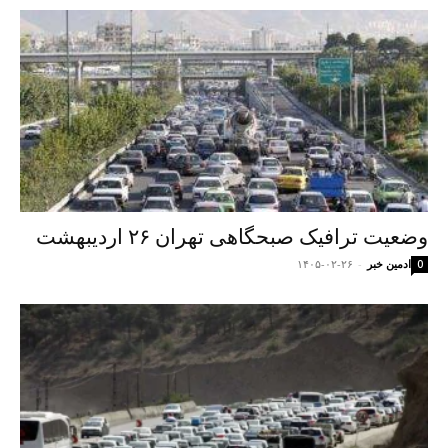
وضعیت ترافیک صبحگاهی تهران ۲۶ اردیبهشت
ادمین خبر
-
۱۴۰۵-۰۲-۲۶
0