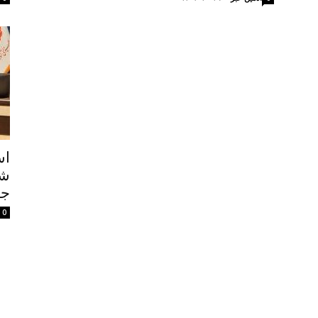
اس
جم
0