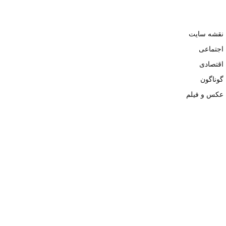
نقشه سایت
اجتماعی
اقتصادی
گوناگون
عکس و فیلم
تمامی حقوق نزد وبسایت نبض تهران محفوظ و کپی محتوی تنها با ذکر
منبع بلامانع است. ۱۴۰۲ ©