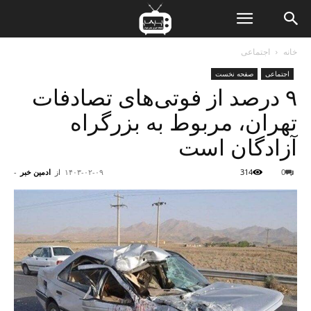
ن
خانه
اجتماعی
اجتماعی
صفحه نخست
ت
۹ درصد از فوتی‌های تصادفات
تهران، مربوط به بزرگراه
آزادگان است
0
314
۱۴۰۳-۰۲-۰۹
از
ادمین خبر
-