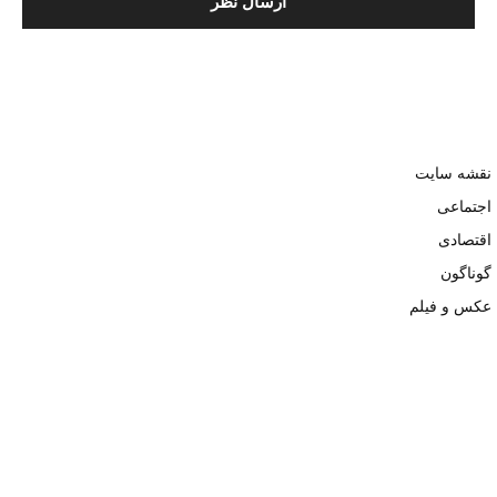
نقشه سایت
اجتماعی
اقتصادی
گوناگون
عکس و فیلم
تمامی حقوق نزد وبسایت نبض تهران محفوظ و کپی محتوی تنها با ذکر