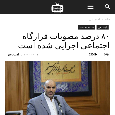
ن
خانه
اجتماعی
اجتماعی
صفحه نخست
ت
۸۰ درصد مصوبات قرارگاه
اجتماعی اجرایی شده است
0
235
۱۴۰۳-۱۰-۱۷
از
ادمین خبر
-