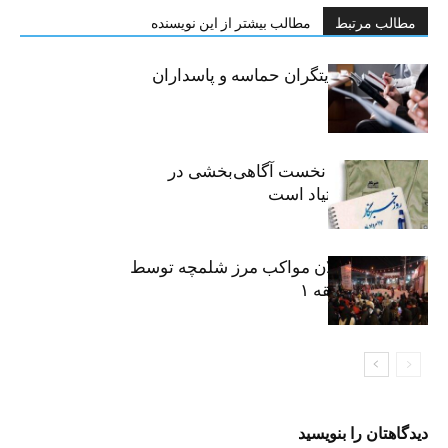
مطالب مرتبط
مطالب بیشتر از این نویسنده
خبرنگاران، روایتگران حماسه و پاسداران
حقیقت
«رسانه» سنگر نخست آگاهی‌بخشی در
پیشگیری از اعتیاد است
نکوداشت فعالان مواکب مرز شلمچه توسط
شهرداری منطقه ۱
دیدگاهتان را بنویسید