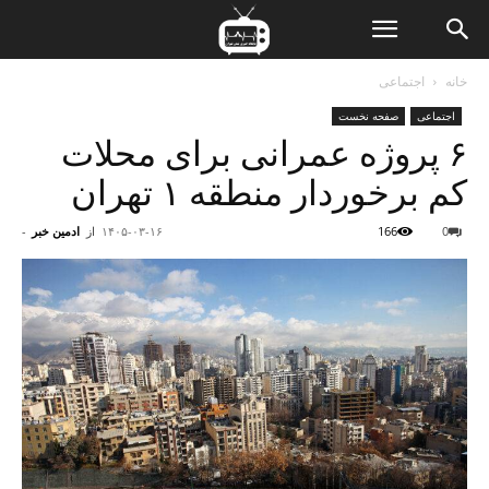
ن
خانه
اجتماعی
اجتماعی
صفحه نخست
ت
۶ پروژه عمرانی برای محلات
کم‌ برخوردار منطقه ۱ تهران
0
166
۱۴۰۵-۰۳-۱۶
از
ادمین خبر
-