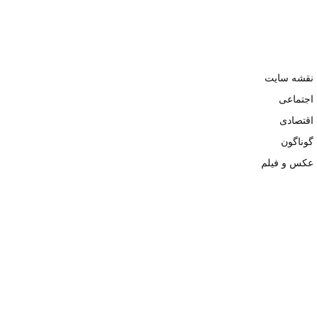
نقشه سایت
اجتماعی
اقتصادی
گوناگون
عکس و فیلم
تمامی حقوق نزد وبسایت نبض تهران محفوظ و کپی محتوی تنها با ذکر
منبع بلامانع است. ۱۴۰۲ ©