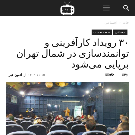
ن
خانه
اجتماعی
اجتماعی
صفحه نخست
ت
۳۰ رویداد کارآفرینی و
توانمندسازی در شمال تهران
برپایی می‌شود
0
180
۱۴۰۲-۱۱-۱۵
از
ادمین خبر
-