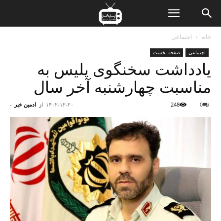
ن
خانه
اجتماعی
اجتماعی
صفحه نخست
ت
یادداشت سخنگوی پلیس به
مناسبت چهارشنبه آخر سال
0
248
۱۴۰۲-۱۲-۲۰
از
ادمین خبر
-