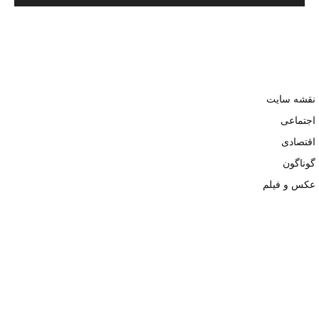
نقشه سایت
اجتماعی
اقتصادی
گوناگون
عکس و فیلم
تمامی حقوق نزد وبسایت نبض تهران محفوظ و کپی محتوی تنها با ذکر
منبع بلامانع است. ۱۴۰۲ ©