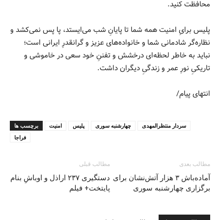
محافظت کنید.
پلیس برایِ امنیت همه شما تا پایانِ شب می‌ایستد، پا پس نمی‌کشد و
نظاره‌گر شادمانی شما و خانواده‌های عزیز و گرانقدرِ ایرانی است؛
نباید به خاطر لحظه‌ای درخشش و تفننِ خود سعی در خاموشی و
تاریکیِ نورِ عمر و زندگیِ دیگران داشت.
انتهای پیام/
سردار منتظرالمهدی
چهارشنبه سوری
پلیس
امنیت
برچسب ها
فراجا
مطالب بعدی
مطالب قبلی
آماده‌باش ۳ هزار آتش‌نشان برای
دستگیری ۲۳۷ اراذل و اوباشِ بنام
برگزاری چهارشنبه سوری
پایتخت+ فیلم