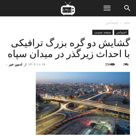
ن
خانه
اجتماعی
اجتماعی
صفحه نخست
ت
گشایش دو گره بزرگ ترافیکی
با احداث زیرگذر در میدان سپاه
0
334
۱۴۰۲-۱۱-۱۷
از
ادمین خبر
-