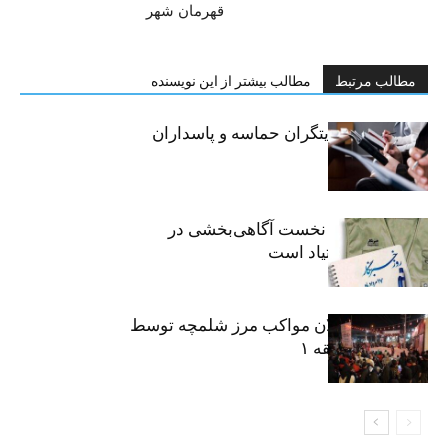
قهرمان شهر
مطالب مرتبط
مطالب بیشتر از این نویسنده
خبرنگاران، روایتگران حماسه و پاسداران
حقیقت
«رسانه» سنگر نخست آگاهی‌بخشی در
پیشگیری از اعتیاد است
نکوداشت فعالان مواکب مرز شلمچه توسط
شهرداری منطقه ۱