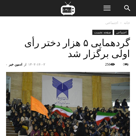
ن
خانه
اجتماعی
اجتماعی
صفحه نخست
ت
گردهمایی ۵ هزار دختر رأی
اولی برگزار شد
0
256
۱۴۰۲-۱۲-۰۲
از
ادمین خبر
-